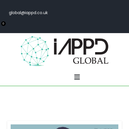
global@iappd.co.uk
0