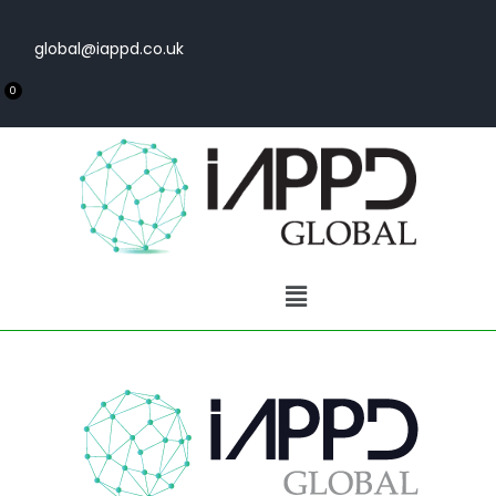
global@iappd.co.uk
0